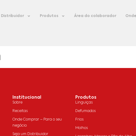
Distribuidor
Produtos
Área do colaborador
Onde
a
Institucional
Produtos
Sobre
Linguiças
Receitas
Defumados
Onde Comprar – Para o seu
Frios
negócio
Molhos
Seja um Distribuidor