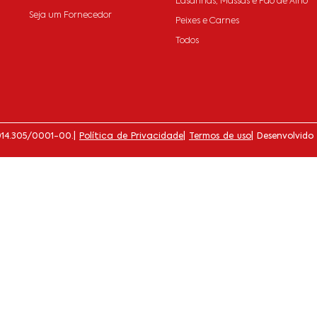
Lasanhas, Massas e Pão de Alho
Seja um Fornecedor
Peixes e Carnes
Todos
014.305/0001-00.
|
Política de Privacidade
|
Termos de uso
| Desenvolvido