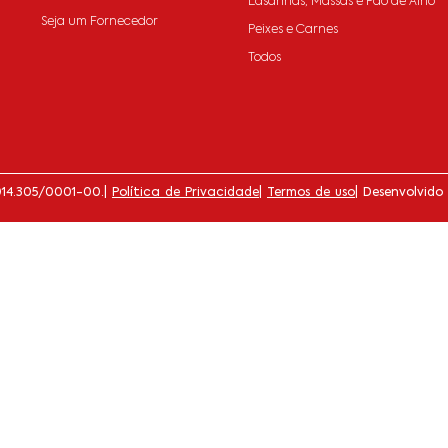
Lasanhas, Massas e Pão de Alho
Seja um Fornecedor
Peixes e Carnes
Todos
014.305/0001-00.
|
Política de Privacidade
|
Termos de uso
| Desenvolvido