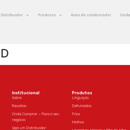
Distribuidor
Produtos
Área do colaborador
Onde
 D
Institucional
Produtos
Sobre
Linguiças
Receitas
Defumados
Onde Comprar – Para o seu
Frios
negócio
Molhos
Seja um Distribuidor