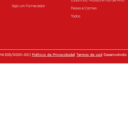
Lasanhas, Massas e Pão de Alho
Seja um Fornecedor
Peixes e Carnes
Todos
014.305/0001-00.
|
Política de Privacidade
|
Termos de uso
| Desenvolvido