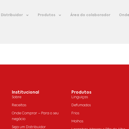
Distribuidor
Produtos
Área do colaborador
Onde
Institucional
Produtos
Sobre
Linguiças
Receitas
Defumados
Onde Comprar – Para o seu
Frios
negócio
Molhos
Seja um Distribuidor