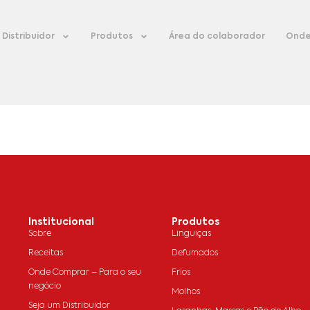
Distribuidor
Produtos
Área do colaborador
Onde
Institucional
Produtos
Sobre
Linguiças
Receitas
Defumados
Onde Comprar – Para o seu
Frios
negócio
Molhos
Seja um Distribuidor