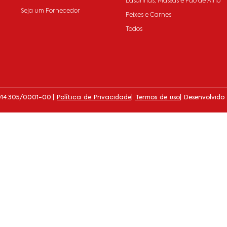
Lasanhas, Massas e Pão de Alho
Seja um Fornecedor
Peixes e Carnes
Todos
014.305/0001-00.
|
Política de Privacidade
|
Termos de uso
| Desenvolvido