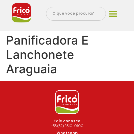
Panificadora E
Lanchonete
Araguaia
Fale conosco
+55 (62) 3510-0100
Whatsapp