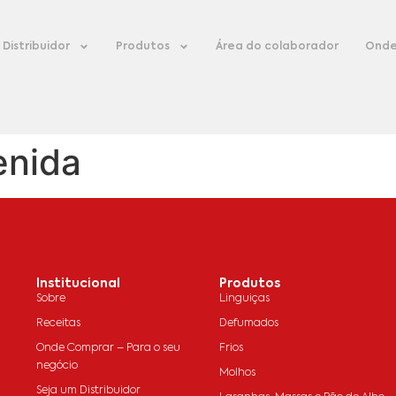
Distribuidor
Produtos
Área do colaborador
Onde
enida
Institucional
Produtos
Sobre
Linguiças
Receitas
Defumados
Onde Comprar – Para o seu
Frios
negócio
Molhos
Seja um Distribuidor