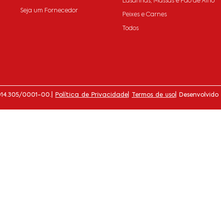
Lasanhas, Massas e Pão de Alho
Seja um Fornecedor
Peixes e Carnes
Todos
014.305/0001-00.
|
Política de Privacidade
|
Termos de uso
| Desenvolvido