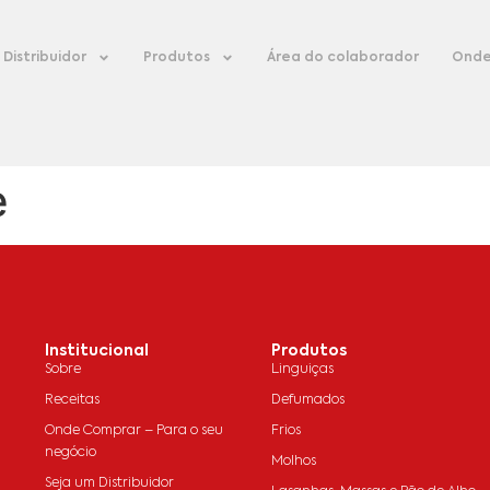
Distribuidor
Produtos
Área do colaborador
Onde
e
Institucional
Produtos
Sobre
Linguiças
Receitas
Defumados
Onde Comprar – Para o seu
Frios
negócio
Molhos
Seja um Distribuidor