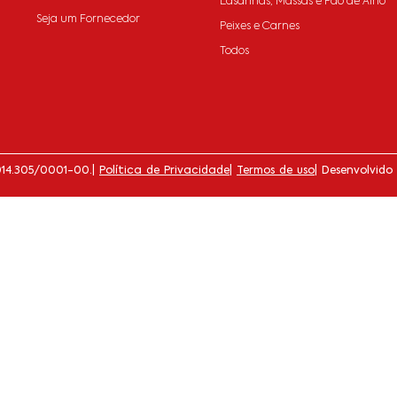
Lasanhas, Massas e Pão de Alho
Seja um Fornecedor
Peixes e Carnes
Todos
014.305/0001-00.
|
Política de Privacidade
|
Termos de uso
| Desenvolvido