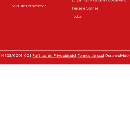
Lasanhas, Massas e Pão de Alho
Seja um Fornecedor
Peixes e Carnes
Todos
014.305/0001-00.
|
Política de Privacidade
|
Termos de uso
| Desenvolvido