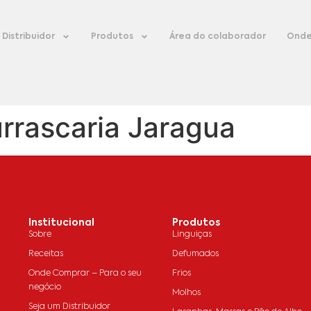
Distribuidor
Produtos
Área do colaborador
Onde
rrascaria Jaragua
Institucional
Produtos
Sobre
Linguiças
Receitas
Defumados
Onde Comprar – Para o seu
Frios
negócio
Molhos
Seja um Distribuidor