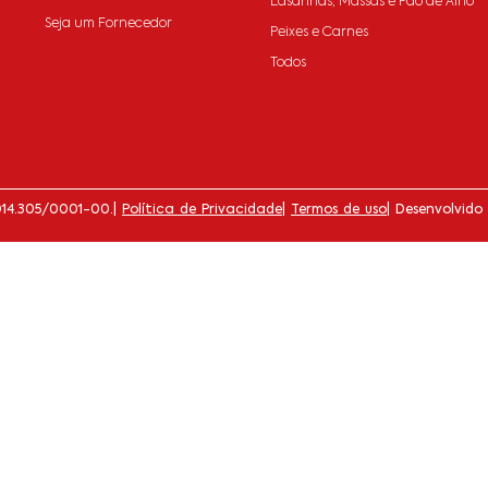
Lasanhas, Massas e Pão de Alho
Seja um Fornecedor
Peixes e Carnes
Todos
014.305/0001-00.
|
Política de Privacidade
|
Termos de uso
| Desenvolvido