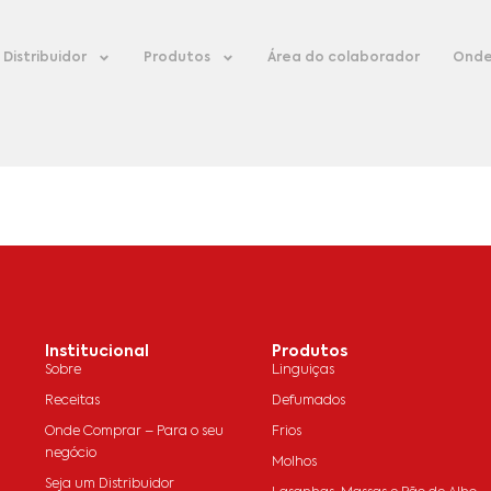
Distribuidor
Produtos
Área do colaborador
Onde
Institucional
Produtos
Sobre
Linguiças
Receitas
Defumados
Onde Comprar – Para o seu
Frios
negócio
Molhos
Seja um Distribuidor