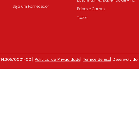
Lasanhas, Massas e Pão de Alho
Seja um Fornecedor
Peixes e Carnes
Todos
014.305/0001-00.
|
Política de Privacidade
|
Termos de uso
| Desenvolvido