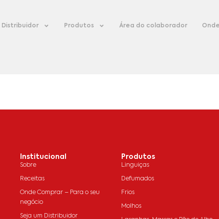
Distribuidor
Produtos
Área do colaborador
Onde
Institucional
Produtos
Sobre
Linguiças
Receitas
Defumados
Onde Comprar – Para o seu
Frios
negócio
Molhos
Seja um Distribuidor