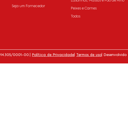
Lasanhas, Massas e Pão de Alho
Seja um Fornecedor
Peixes e Carnes
Todos
014.305/0001-00.
|
Política de Privacidade
|
Termos de uso
| Desenvolvido