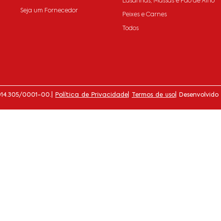
Lasanhas, Massas e Pão de Alho
Seja um Fornecedor
Peixes e Carnes
Todos
014.305/0001-00.
|
Política de Privacidade
|
Termos de uso
| Desenvolvido