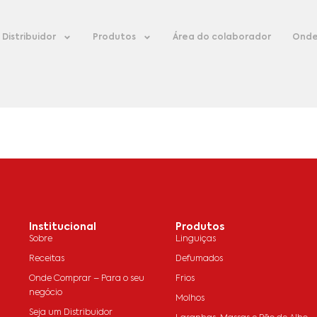
Distribuidor
Produtos
Área do colaborador
Onde
Institucional
Produtos
Sobre
Linguiças
Receitas
Defumados
Onde Comprar – Para o seu
Frios
negócio
Molhos
Seja um Distribuidor