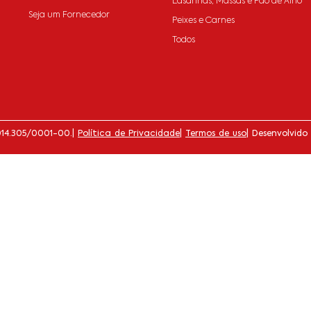
Lasanhas, Massas e Pão de Alho
Seja um Fornecedor
Peixes e Carnes
Todos
014.305/0001-00.
|
Política de Privacidade
|
Termos de uso
| Desenvolvido