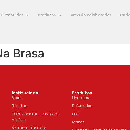
Distribuidor
Produtos
Área do colaborador
Onde
Na Brasa
Institucional
Produtos
Sobre
Linguiças
Receitas
Defumados
Onde Comprar – Para o seu
Frios
negócio
Molhos
Seja um Distribuidor