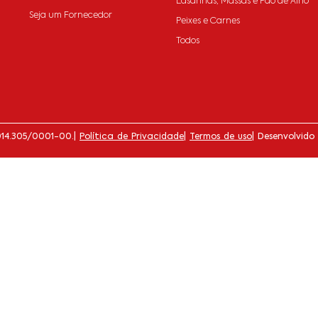
Lasanhas, Massas e Pão de Alho
Seja um Fornecedor
Peixes e Carnes
Todos
014.305/0001-00.
|
Política de Privacidade
|
Termos de uso
| Desenvolvido