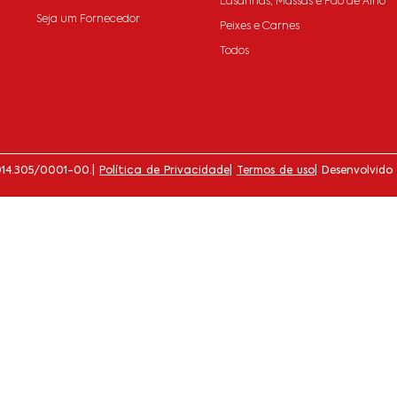
Lasanhas, Massas e Pão de Alho
Seja um Fornecedor
Peixes e Carnes
Todos
014.305/0001-00.
|
Política de Privacidade
|
Termos de uso
| Desenvolvido