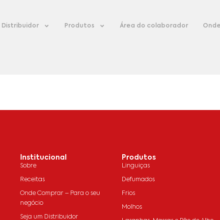
Distribuidor
Produtos
Área do colaborador
Onde
Institucional
Produtos
Sobre
Linguiças
Receitas
Defumados
Onde Comprar – Para o seu
Frios
negócio
Molhos
Seja um Distribuidor