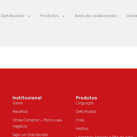
Distribuidor
Produtos
Área do colaborador
Onde
Institucional
Produtos
Sobre
Linguiças
Receitas
Defumados
Onde Comprar – Para o seu
Frios
negócio
Molhos
Seja um Distribuidor