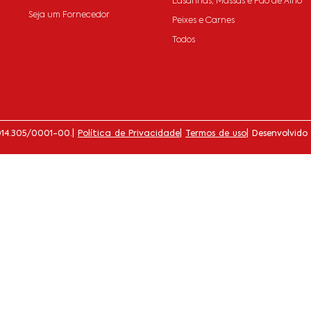
Lasanhas, Massas e Pão de Alho
Seja um Fornecedor
Peixes e Carnes
Todos
014.305/0001-00.
|
Política de Privacidade
|
Termos de uso
| Desenvolvido