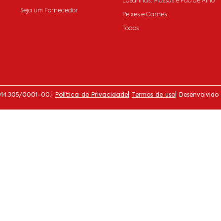
Lasanhas, Massas e Pão de Alho
Seja um Fornecedor
Peixes e Carnes
Todos
014.305/0001-00.
|
Política de Privacidade
|
Termos de uso
| Desenvolvido