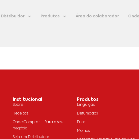
Distribuidor
Produtos
Área do colaborador
Onde
Institucional
Produtos
Sobre
Linguiças
Receitas
Defumados
Onde Comprar – Para o seu
Frios
negócio
Molhos
Seja um Distribuidor